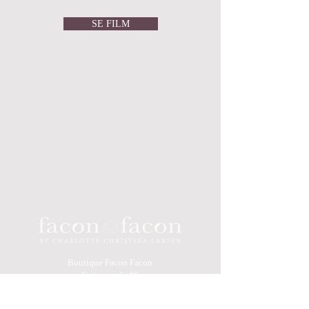
SE FILM
Boutique Facon Facon
Grønnegade 26
1107 - København K
Åbningstider