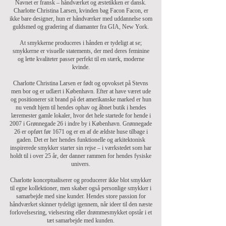
Navnet er fransk – håndværket og æstetikken er dansk.
Charlotte Christina Larsen, kvinden bag Facon Facon, er
ikke bare designer, hun er håndværker med uddannelse som
guldsmed og gradering af diamanter fra GIA, New York.
At smykkerne produceres i hånden er tydeligt at se;
smykkerne er visuelle statements, der med deres feminine
og lette kvaliteter passer perfekt til en stærk, moderne
kvinde.
Charlotte Christina Larsen er født og opvokset på Stevns
men bor og er udlært i København. Efter at have været ude
og positionerer sit brand på det amerikanske marked er hun
nu vendt hjem til hendes ophav og åbnet butik i hendes
læremester gamle lokaler, hvor det hele startede for hende i
2007 i Grønnegade 26 i indre by i København. Grønnegade
26 er opført før 1671 og er en af de ældste huse tilbage i
gaden. Det er her hendes funktionelle og arkitektonisk
inspirerede smykker starter sin rejse – i værkstedet som har
holdt til i over 25 år, der danner rammen for hendes fysiske
univers.
Charlotte konceptualiserer og producerer ikke blot smykker
til egne kollektioner, men skaber også personlige smykker i
samarbejde med sine kunder. Hendes store passion for
håndværket skinner tydeligt igennem, når ideer til den næste
forlovelsesring, vielsesring eller drømmesmykket opstår i et
tæt samarbejde med kunden.