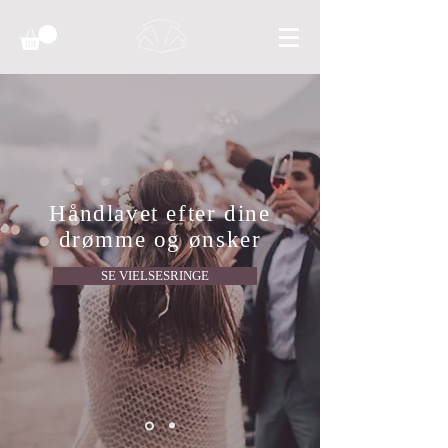
Håndlavet efter dine
drømme og ønsker
SE VIELSESRINGE