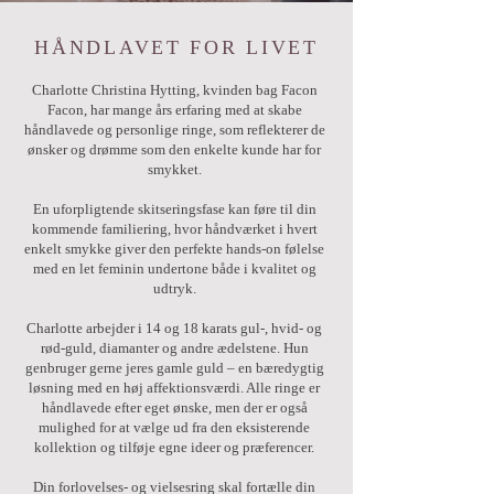
HÅNDLAVET FOR LIVET
Charlotte Christina Hytting, kvinden bag Facon
Facon, har mange års erfaring med at skabe
håndlavede og personlige ringe, som reflekterer de
ønsker og drømme som den enkelte kunde har for
smykket.
En uforpligtende skitseringsfase kan føre til din
kommende familiering, hvor håndværket i hvert
enkelt smykke giver den perfekte hands-on følelse
med en let feminin undertone både i kvalitet og
udtryk.
Charlotte arbejder i 14 og 18 karats gul-, hvid- og
rød-guld, diamanter og andre ædelstene. Hun
genbruger gerne jeres gamle guld – en bæredygtig
løsning med en høj affektionsværdi. Alle ringe er
håndlavede efter eget ønske, men der er også
mulighed for at vælge ud fra den eksisterende
kollektion og tilføje egne ideer og præferencer.
Din forlovelses- og vielsesring skal fortælle din