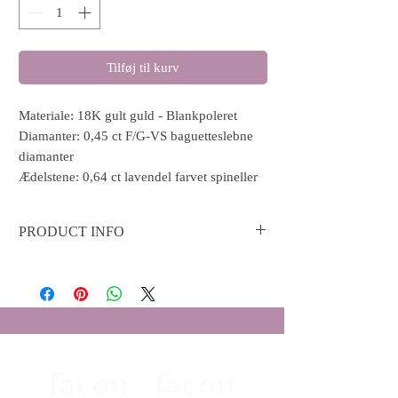
Tilføj til kurv
Materiale: 18K gult guld - Blankpoleret
Diamanter: 0,45 ct F/G-VS baguetteslebne
diamanter
Ædelstene: 0,64 ct lavendel farvet spineller
PRODUCT INFO
Material: 18K yellow gold with shiny polish
Diamonds: 0.55 ct F/G-VS baguette cut
diamonds
Gemstones: 0.64 ct lavender spinels