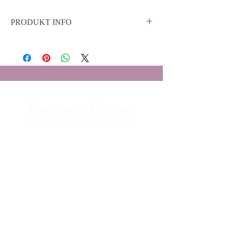
PRODUKT INFO
Flot, oval signetring med 0,15 ct
champagnefarvet diamant i stjernefatning.
Ringen er håndlavet i 18K gult guld og er
perfekt som lillefingerring.
Boutique Facon Facon
Grønnegade 26
1107 - København K
Åbningstider
Telefon:
+45 3333 0323
Email:
info@faconfacon.com
ORDRER OG BESTILLINGER
info@faconfacon.com